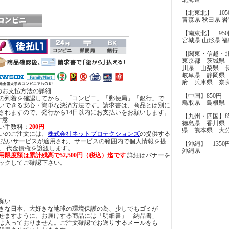
【北東北】 105
青森県 秋田県 
【南東北】 950
宮城県 山形県 
【関東・信越・
東京都 茨城県
川県 山梨県 
岐阜県 静岡県
府 兵庫県 奈
のお支払方法の詳細
【中国】850円
の到着を確認してから、「コンビニ」「郵便局」「銀行」で
鳥取県 島根県
いできる安心・簡単な決済方法です。請求書は、商品とは別に
されますので、発行から14日以内にお支払いをお願いします。
【九州・四国】8
注意
徳島県 香川県
い手数料：
200円
県 熊本県 大
いのご注文には、
株式会社ネットプロテクションズ
の提供する
後払いサービスが適用され、サービスの範囲内で個人情報を提
【沖縄】 1350
、 代金債権を譲渡します。
沖縄県
用限度額は累計残高で52,500円（税込）迄です
詳細はバナーを
ックしてご確認下さい。
願い
きな日本、大好きな地球の環境保護の為、少しでもゴミが
せますように、お届けする商品には「明細書」「納品書」
は入っておりません。ご注文確認でお送りするメールをも