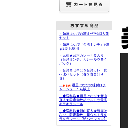
・麺屋はなび台湾まぜそば3人前
セット
・麺屋はなび『台湾ミンチ』300
ｇ2袋 お徳用
・元祖★台湾カレー４食入り
（台湾ミンチ、カレールウ各４
パック）
・台湾まぜそば＆台湾カレー食
べ比べセット（各２食合計４
食）
・
麺屋はなびの味付けチ
ャーシュー１㎏以上
・◆送料込◆麺屋はなび★新山
直人★限定50枚超ウルトラ最高
キラキラシール
・◆送料込◆新山直人★麺屋は
なび 限定50枚 超ウルトラキ
ラキラシール【鮎バージョン】