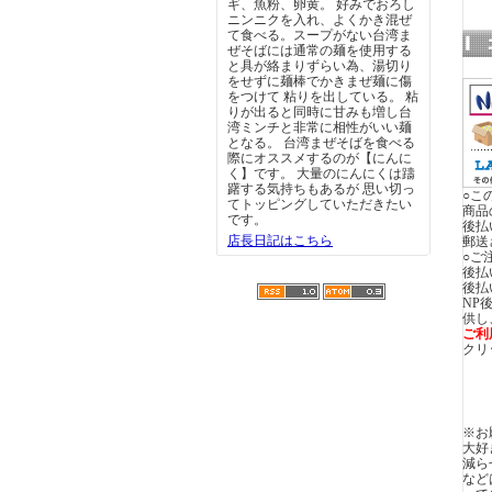
ギ、魚粉、卵黄。 好みでおろし
ニンニクを入れ、よくかき混ぜ
て食べる。​ スープがない台湾ま
ぜそばには通常の麺を使用する
と具が絡まりずらい為、湯切り
をせずに麺棒でかきまぜ麺に傷
をつけて 粘りを出している。 粘
りが出ると同時に甘みも増し台
湾ミンチと非常に相性がいい麺
となる。 台湾まぜそばを食べる
際にオススメするのが【にんに
く】です。 大量のにんにくは躊
躇する気持ちもあるが 思い切っ
○こ
てトッピングしていただきたい
商品
です。
後払
店長日記はこちら
郵送
○ご
後払
後払
NP
供し
ご利
クリ
※お
大好
減ら
など