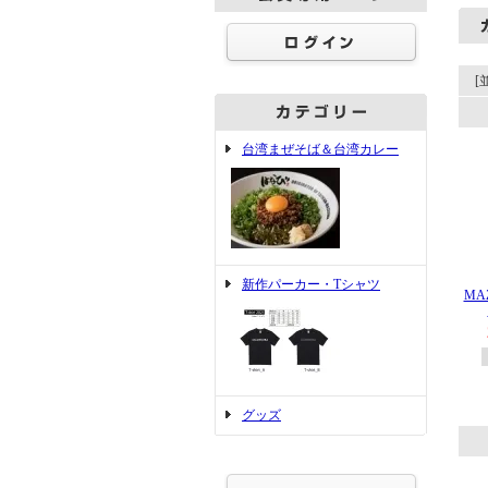
[
台湾まぜそば＆台湾カレー
新作パーカー・Tシャツ
MA
グッズ