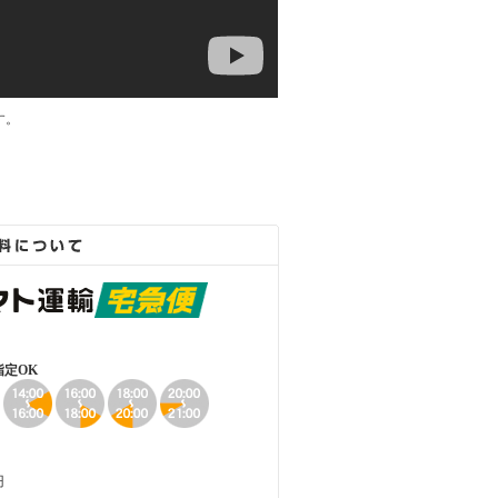
す。
定OK
円