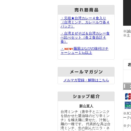
・元祖★台湾カレー４食入り
（台湾ミンチ、カレールウ各４
パック）
※誠
・台湾まぜそば＆台湾カレー食
※土
べ比べセット（各２食合計４
食）
・
麺屋はなびの味付けチ
ャーシュー１㎏以上
メルマガ登録・解除はこちら
新山直人
台湾ミンチ（唐辛子とニンニク
※J
を効かせた醤油味のピリ辛ミン
ーク
チ）を極太麺に乗せた、汁無し
麺の一種です。 代表的な具は台
※ク
湾ミンチ、生の刻んだニラ・ネ