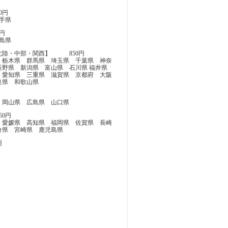
0円
岩手県
円
福島県
北陸・中部・関西】 850円
 栃木県 群馬県 埼玉県 千葉県 神奈
長野県 新潟県 富山県 石川県 福井県
 愛知県 三重県 滋賀県 京都府 大阪
良県 和歌山県
 岡山県 広島県 山口県
50円
 愛媛県 高知県 福岡県 佐賀県 長崎
分県 宮崎県 鹿児島県
円